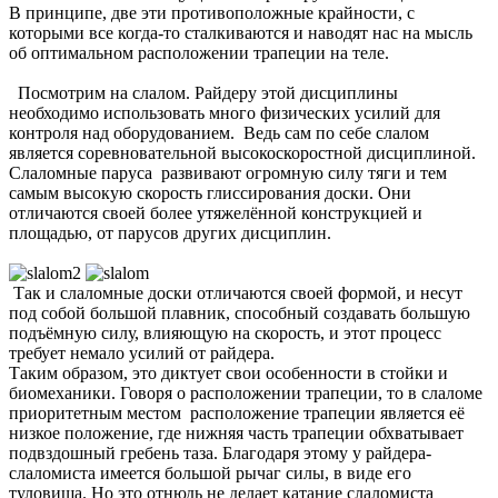
В принципе, две эти противоположные крайности, с
которыми все когда-то сталкиваются и наводят нас на мысль
об оптимальном расположении трапеции на теле.
Посмотрим на слалом. Райдеру этой дисциплины
необходимо использовать много физических усилий для
контроля над оборудованием. Ведь сам по себе слалом
является соревновательной высокоскоростной дисциплиной.
Слаломные паруса развивают огромную силу тяги и тем
самым высокую скорость глиссирования доски. Они
отличаются своей более утяжелённой конструкцией и
площадью, от парусов других дисциплин.
Так и слаломные доски отличаются своей формой, и несут
под собой большой плавник, способный создавать большую
подъёмную силу, влияющую на скорость, и этот процесс
требует немало усилий от райдера.
Таким образом, это диктует свои особенности в стойки и
биомеханики. Говоря о расположении трапеции, то в слаломе
приоритетным местом расположение трапеции является её
низкое положение, где нижняя часть трапеции обхватывает
подвздошный гребень таза. Благодаря этому у райдера-
слаломиста имеется большой рычаг силы, в виде его
туловища. Но это отнюдь не делает катание слаломиста