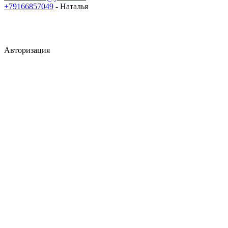
+79166857049
- Наталья
Авторизация