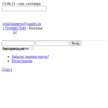
15.06.21 - нач. сентября
wind-hunters@yandex.ru
+79166857049
- Наталья
Запомнить меня
Авторизация
Забыли данные входа?
Регистрация