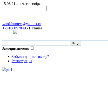
15.06.21 - нач. сентября
wind-hunters@yandex.ru
+79166857049
- Наталья
Запомнить меня
Авторизация
Забыли данные входа?
Регистрация